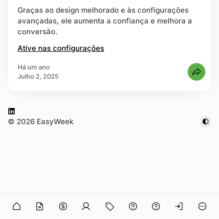
Graças ao design melhorado e às configurações
avançadas, ele aumenta a confiança e melhora a
strar-se
conversão.
Ative nas configurações
há um ano
Julho 2, 2025
L
© 2026 EasyWeek
i
n
k
e
d
I
n
n in
O