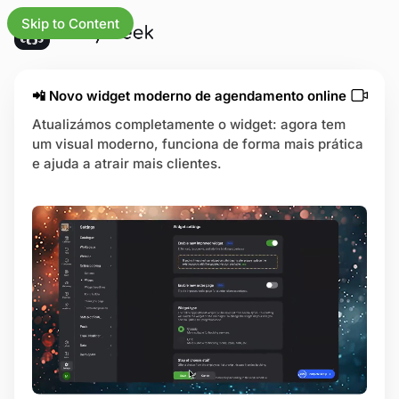
Skip to Content
s as atualizações
📲 Novo widget moderno de agendamento online
Atualizámos completamente o widget: agora tem
um visual moderno, funciona de forma mais prática
gócios
e ajuda a atrair mais clientes.
a inicial
os
rsos
trias
ral de ajuda
na de status