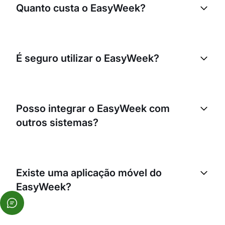
Quanto custa o EasyWeek?
produtos disponíveis, fazer uma marcação e
efetuar o pagamento. Por sua vez, pode gerir essas
reservas, acompanhar os seus recursos e
O EasyWeek oferece vários planos para responder
automatizar as suas operações.
às necessidades de diferentes empresas. Temos
É seguro utilizar o EasyWeek?
um plano gratuito para iniciantes e planos premium
com funcionalidades adicionais. Pode encontrar
informações detalhadas sobre preços na
página de
Sim, o EasyWeek utiliza as tecnologias de
preços
.
segurança mais avançadas para proteger os seus
Posso integrar o EasyWeek com
dados e os dados dos seus clientes. Cumprimos
outros sistemas?
todas as normas de segurança e privacidade,
incluindo o GDPR.
Sim, o EasyWeek suporta integração com mais de
3000 serviços e aplicações populares através de
Existe uma aplicação móvel do
API e webhooks. Isto permite ligar facilmente a
EasyWeek?
plataforma à sua infraestrutura existente.
Sim, temos aplicações móveis tanto para empresas