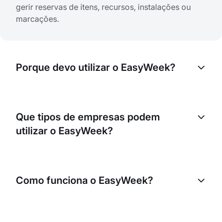
gerir reservas de itens, recursos, instalações ou
marcações.
Porque devo utilizar o EasyWeek?
O EasyWeek ajuda a otimizar os processos de
reservas online, reduzir o trabalho manual e
Que tipos de empresas podem
melhorar a sua operação. Pode ajudá-lo a gerir
utilizar o EasyWeek?
melhor os seus recursos, melhorar o atendimento
ao cliente e, em última análise, aumentar as suas
receitas.
Qualquer empresa que precise de reservas online
ou de marcação de serviços pode utilizar o
Como funciona o EasyWeek?
EasyWeek. Isto inclui, entre outras, empresas de
hotelaria, bem-estar, saúde e retalho.
O EasyWeek disponibiliza uma plataforma online
onde os seus clientes podem ver serviços ou