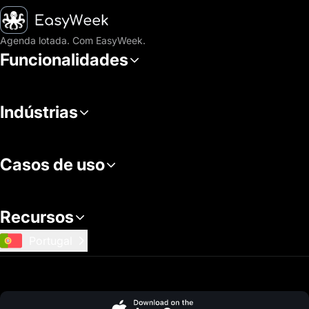
Página inicial
Agenda lotada. Com EasyWeek.
Funcionalidades
Indústrias
Casos de uso
Recursos
Portugal