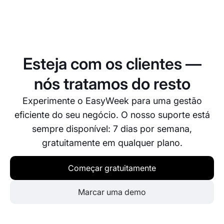
acedeu e quando a informação confidencial.
Sim, pode alterar a qualquer momento a função de
um colaborador ou configurar direitos de acesso
individuais. As alterações entram em vigor de
imediato, garantindo uma gestão flexível da sua
Esteja com os clientes —
equipa.
nós tratamos do resto
Experimente o EasyWeek para uma gestão
eficiente do seu negócio. O nosso suporte está
sempre disponível: 7 dias por semana,
gratuitamente em qualquer plano.
Começar gratuitamente
Marcar uma demo