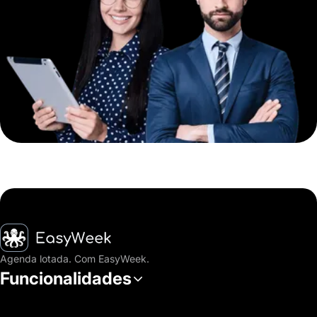
Página inicial
Agenda lotada. Com EasyWeek.
Funcionalidades