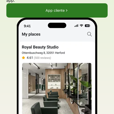
app.
App cliente