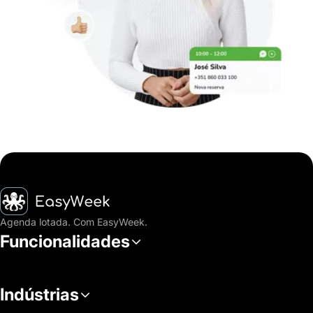
Página inicial
Agenda lotada. Com EasyWeek.
Funcionalidades
Indústrias