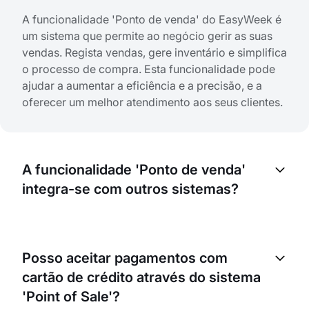
A funcionalidade 'Ponto de venda' do EasyWeek é
um sistema que permite ao negócio gerir as suas
vendas. Regista vendas, gere inventário e simplifica
o processo de compra. Esta funcionalidade pode
ajudar a aumentar a eficiência e a precisão, e a
oferecer um melhor atendimento aos seus clientes.
A funcionalidade 'Ponto de venda'
integra-se com outros sistemas?
Sim, a funcionalidade 'Ponto de venda' do
EasyWeek pode ser integrada com outros
Posso aceitar pagamentos com
sistemas. Isto permite transferir dados entre
cartão de crédito através do sistema
sistemas de forma fluida, aumentando a eficiência
das operações do seu negócio.
'Point of Sale'?