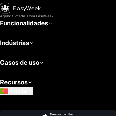
Página inicial
Agenda lotada. Com EasyWeek.
Funcionalidades
Indústrias
Casos de uso
Recursos
Portugal