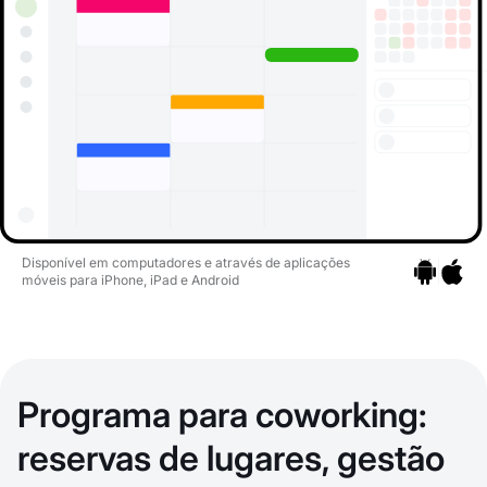
Disponível em computadores e através de aplicações
móveis para iPhone, iPad e Android
Ir para as a
Ir para 
Programa para coworking:
reservas de lugares, gestão