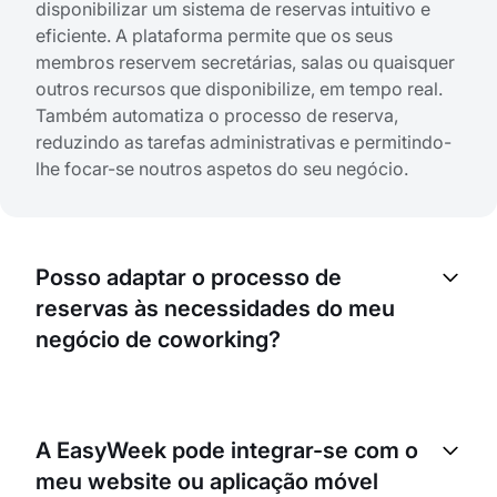
disponibilizar um sistema de reservas intuitivo e
eficiente. A plataforma permite que os seus
membros reservem secretárias, salas ou quaisquer
outros recursos que disponibilize, em tempo real.
Também automatiza o processo de reserva,
reduzindo as tarefas administrativas e permitindo-
lhe focar-se noutros aspetos do seu negócio.
Posso adaptar o processo de
reservas às necessidades do meu
negócio de coworking?
Sim, o sistema de reservas da EasyWeek é muito
flexível. Pode personalizar formulários de reserva,
A EasyWeek pode integrar-se com o
definir as suas próprias regras, estabelecer limites
meu website ou aplicação móvel
de reservas e muito mais. Pode configurar a