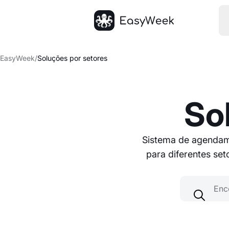
Página inicial
EasyWeek
/
Soluções por setores
So
Sistema de agendam
para diferentes se
Encontra o t