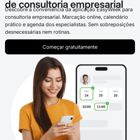
de consultoria empresarial
Descobre a conveniência da aplicação EasyWeek para
consultoria empresarial. Marcação online, calendário
prático e agenda dos especialistas. Sem sobreposições
desnecessárias nem rotinas.
Começar gratuitamente