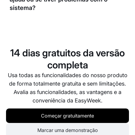
reuniões sem interrupções em diferentes
plataformas.
sistema?
Oferecemos apoio ao cliente dedicado para te
ajudar com quaisquer problemas ou questões.
Podes contactar-nos por e-mail, telefone ou
através da funcionalidade de suporte na tua conta.
14 dias gratuitos da versão
completa
Usa todas as funcionalidades do nosso produto
de forma totalmente gratuita e sem limitações.
Avalia as funcionalidades, as vantagens e a
conveniência da EasyWeek.
Começar gratuitamente
Marcar uma demonstração