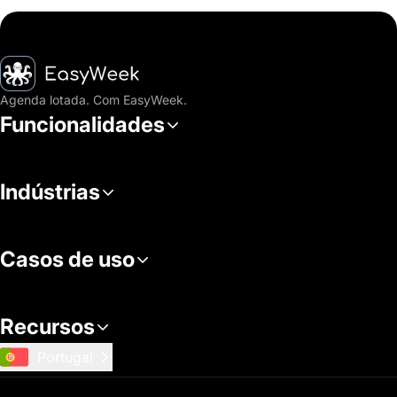
Página inicial
Agenda lotada. Com EasyWeek.
Funcionalidades
Indústrias
Casos de uso
Recursos
Portugal