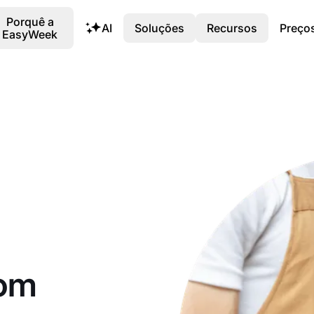
Porquê a
AI
Soluções
Recursos
Preço
EasyWeek
com