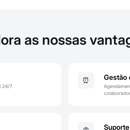
lora as nossas vanta
Gestão 
⏰
t 24/7
Agendamento
colaborado
Suporte