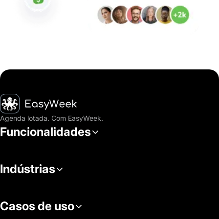
Página inicial
Agenda lotada. Com EasyWeek.
Funcionalidades
Indústrias
Casos de uso