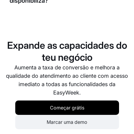
disponibiliza?
melhora a eficiência do teu negócio de
recrutamento.
Disponibilizamos apoio ao cliente abrangente para
que possas tirar o máximo partido da nossa
plataforma. A nossa equipa está pronta para ajudar
na configuração, resolução de problemas ou em
Expande as capacidades do
quaisquer questões que possas ter ao utilizar a
EasyWeek.
teu negócio
Aumenta a taxa de conversão e melhora a
qualidade do atendimento ao cliente com acesso
imediato a todas as funcionalidades da
EasyWeek.
Começar grátis
Marcar uma demo