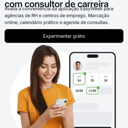
com consultor de carreira
Avalia a conveniência da aplicação EasyWeek para
agências de RH e centros de emprego. Marcação
online, calendário prático e agenda de consultas.
Experimentar grátis