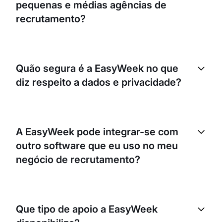
pequenas e médias agências de
recrutamento?
Sem dúvida! A EasyWeek foi concebida para
empresas de todas as dimensões. Quer sejas uma
Quão segura é a EasyWeek no que
startup ou uma agência já estabelecida, a nossa
diz respeito a dados e privacidade?
plataforma pode ser adaptada para responder às
tuas necessidades específicas.
Levamos a segurança de dados e a privacidade
muito a sério. A EasyWeek cumpre o RGPD e utiliza
A EasyWeek pode integrar-se com
encriptação avançada para manter os teus dados
outro software que eu uso no meu
seguros. Não partilhamos nem vendemos dados a
terceiros.
negócio de recrutamento?
Sim, a EasyWeek permite integrações com uma
vasta gama de ferramentas de software populares.
Que tipo de apoio a EasyWeek
Isto ajuda a manter um fluxo de trabalho contínuo e