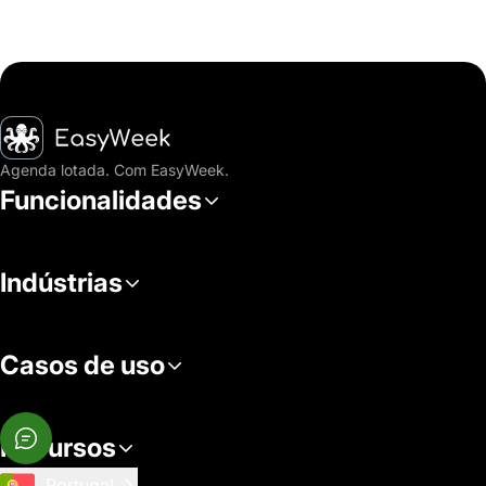
Página inicial
Agenda lotada. Com EasyWeek.
Funcionalidades
Indústrias
Casos de uso
Recursos
Portugal