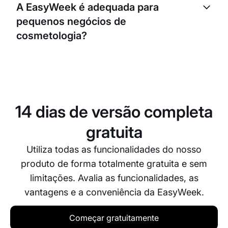
A EasyWeek é adequada para
faltas e cancelamentos de última hora, ao lembrar
pequenos negócios de
os teus clientes das suas marcações.
cosmetologia?
Sem dúvida. A EasyWeek foi concebida para ser
flexível e pode ser utilizada por negócios de
qualquer dimensão. Quer sejas um profissional
independente ou um salão maior, a EasyWeek pode
14 dias de versão completa
ajudar-te a otimizar o processo de reservas.
gratuita
Utiliza todas as funcionalidades do nosso
produto de forma totalmente gratuita e sem
limitações. Avalia as funcionalidades, as
vantagens e a conveniência da EasyWeek.
Começar gratuitamente