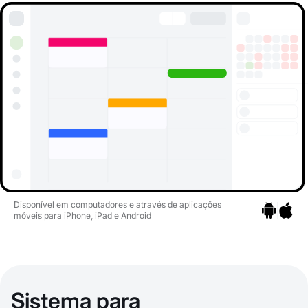
Disponível em computadores e através de aplicações
móveis para iPhone, iPad e Android
Ir para as a
Ir para 
Sistema para