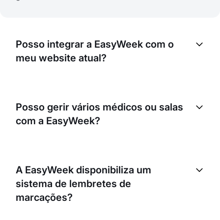
Posso integrar a EasyWeek com o
meu website atual?
Sim, pode integrar facilmente a EasyWeek com o
seu website atual. Disponibilizamos um widget de
Posso gerir vários médicos ou salas
reservas simples, que pode incorporar no seu site
com a EasyWeek?
para que os clientes possam marcar diretamente.
Sem dúvida! A EasyWeek permite gerir vários
médicos ou salas. Pode configurar horários e
A EasyWeek disponibiliza um
disponibilidade individuais para cada médico ou
sistema de lembretes de
sala, garantindo uma utilização eficiente dos
recursos.
marcações?