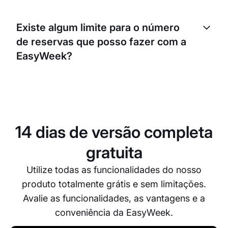
Sim, a EasyWeek tem uma funcionalidade de
lembretes que envia aos clientes notificações
Existe algum limite para o número
sobre as suas marcações futuras. Isto ajuda a
de reservas que posso fazer com a
reduzir cancelamentos de última hora e faltas.
EasyWeek?
Não, não existe limite para o número de reservas
que pode fazer com a EasyWeek. O nosso sistema
consegue processar tantas reservas quantas o seu
negócio necessitar.
14 dias de versão completa
gratuita
Utilize todas as funcionalidades do nosso
produto totalmente grátis e sem limitações.
Avalie as funcionalidades, as vantagens e a
conveniência da EasyWeek.