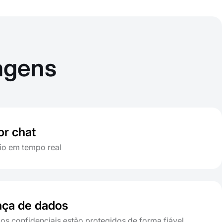
agens
or chat
io em tempo real
ça de dados
os confidenciais estão protegidos de forma fiável