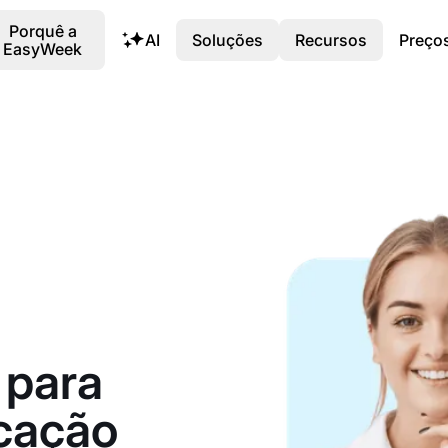
Porquê a
AI
Soluções
Recursos
Preço
EasyWeek
 para
cação