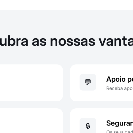
ubra as nossas vant
Apoio p
💬
Receba apo
Seguran
🔒
Os seus dad