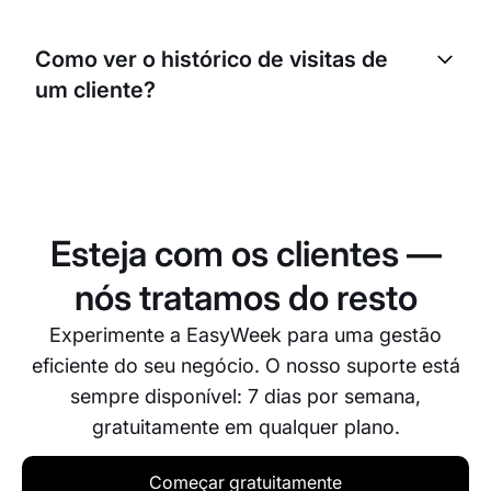
Sim, pode usar etiquetas e segmentos para agrupar
clientes por diferentes critérios: clientes VIP,
Como ver o histórico de visitas de
clientes habituais, novos clientes, etc. Isto ajuda no
um cliente?
marketing e no atendimento.
No perfil de cada cliente, pode ver o histórico
completo de marcações, serviços, pagamentos e
interações. Isto ajuda a compreender melhor as
necessidades e o comportamento dos clientes.
Esteja com os clientes —
nós tratamos do resto
Experimente a EasyWeek para uma gestão
eficiente do seu negócio. O nosso suporte está
sempre disponível: 7 dias por semana,
gratuitamente em qualquer plano.
Começar gratuitamente