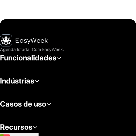
Página inicial
Agenda lotada. Com EasyWeek.
Funcionalidades
Indústrias
Casos de uso
Recursos