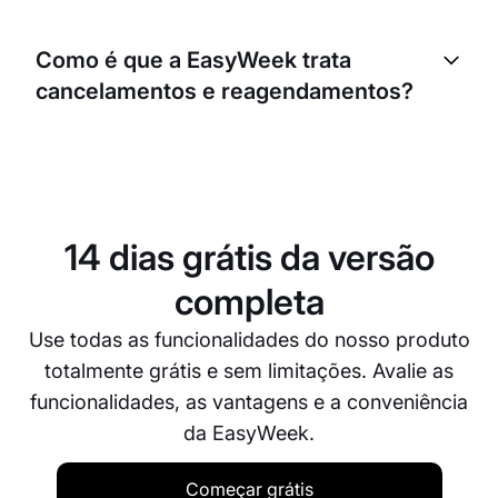
Sem dúvida. A EasyWeek foi concebida para ser
fácil de usar para todas as faixas etárias. Os
Como é que a EasyWeek trata
pacientes podem marcar, reagendar ou cancelar as
cancelamentos e reagendamentos?
suas consultas com apenas alguns toques.
A EasyWeek disponibiliza um processo simples
para cancelamentos e reagendamentos. Se um
paciente precisar de cancelar ou reagendar, pode
fazê-lo através da plataforma. Também pode
14 dias grátis da versão
definir uma política de cancelamento, por exemplo,
exigir um determinado período de aviso prévio.
completa
Use todas as funcionalidades do nosso produto
totalmente grátis e sem limitações. Avalie as
funcionalidades, as vantagens e a conveniência
da EasyWeek.
Começar grátis