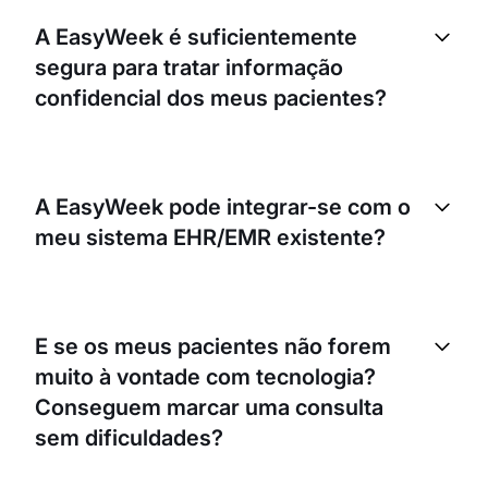
A EasyWeek é suficientemente
segura para tratar informação
confidencial dos meus pacientes?
Sim. A EasyWeek foi desenvolvida com um
elevado nível de segurança para garantir a
A EasyWeek pode integrar-se com o
proteção dos dados dos seus pacientes.
meu sistema EHR/EMR existente?
Cumprimos regras rigorosas de proteção de dados
para assegurar o armazenamento e o tratamento
seguros de toda a informação.
Embora a EasyWeek seja um sistema autónomo,
pode ser integrada com alguns dos sistemas
E se os meus pacientes não forem
EHR/EMR mais populares. Contacte-nos para obter
muito à vontade com tecnologia?
informações específicas sobre o seu software
atual.
Conseguem marcar uma consulta
sem dificuldades?