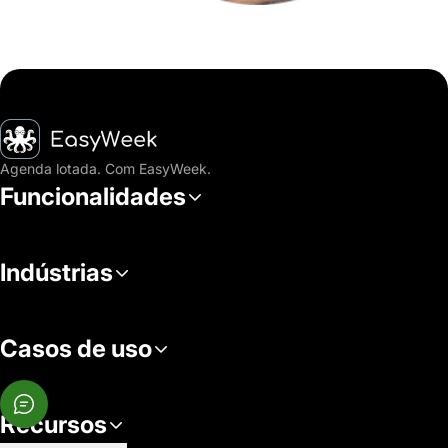
Página inicial
Agenda lotada. Com EasyWeek.
Funcionalidades
Indústrias
Casos de uso
Recursos