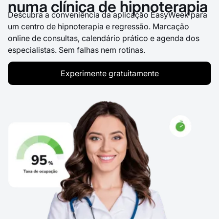
numa clínica de hipnoterapia
Descubra a conveniência da aplicação EasyWeek para
um centro de hipnoterapia e regressão. Marcação
online de consultas, calendário prático e agenda dos
especialistas. Sem falhas nem rotinas.
Experimente gratuitamente