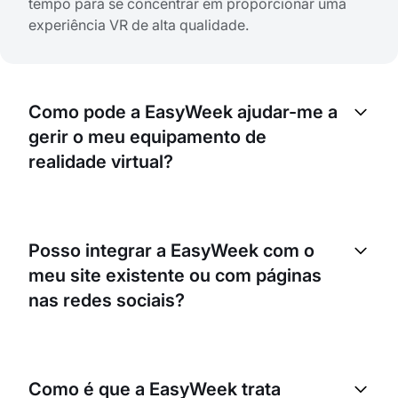
tempo para se concentrar em proporcionar uma
experiência VR de alta qualidade.
Como pode a EasyWeek ajudar-me a
gerir o meu equipamento de
realidade virtual?
A EasyWeek não é apenas um agendador de
marcações; é também uma ferramenta eficaz para
Posso integrar a EasyWeek com o
a gestão de recursos nas suas reservas. Cada
meu site existente ou com páginas
dispositivo ou equipamento de realidade virtual
pode ser registado no sistema como um item
nas redes sociais?
separado. Assim, pode acompanhar a
disponibilidade e a utilização, garantindo um uso
Sim. A EasyWeek disponibiliza um widget que
eficiente dos seus recursos.
pode ser facilmente integrado no seu site existente
Como é que a EasyWeek trata
ou nas suas páginas de redes sociais, permitindo