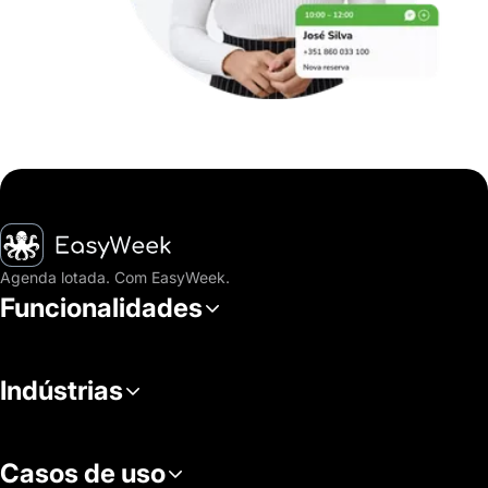
Página inicial
Agenda lotada. Com EasyWeek.
Funcionalidades
Indústrias
Casos de uso