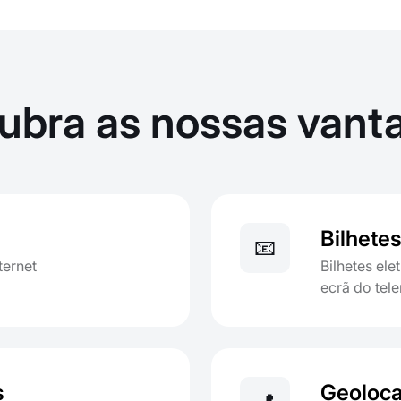
ubra as nossas vant
Bilhetes
📧
ternet
Bilhetes el
ecrã do tel
s
Geoloca