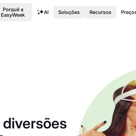
Porquê a
AI
Soluções
Recursos
Preço
EasyWeek
 diversões