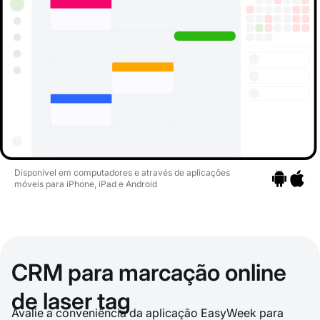
Disponível em computadores e através de aplicações
móveis para iPhone, iPad e Android
Ir para as a
Ir para 
CRM para marcação online
de laser tag
Avalie a conveniência da aplicação EasyWeek para