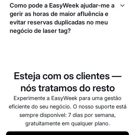
e adaptável. Pode personalizar o processo de
Como pode a EasyWeek ajudar-me a
reservas de acordo com as operações do seu
gerir as horas de maior afluência e
negócio e as necessidades dos clientes.
evitar reservas duplicadas no meu
negócio de laser tag?
O sistema avançado de agendamento da
EasyWeek permite-lhe gerir e distribuir recursos de
forma eficiente, garantindo que nunca terá reservas
duplicadas, mesmo nas horas de maior afluência.
Esteja com os clientes —
Fornece atualizações e notificações em tempo real,
para que esteja sempre a par do seu horário.
nós tratamos do resto
Experimente a EasyWeek para uma gestão
eficiente do seu negócio. O nosso suporte está
sempre disponível: 7 dias por semana,
gratuitamente em qualquer plano.