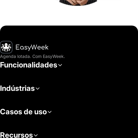
Página inicial
Agenda lotada. Com EasyWeek.
Funcionalidades
Indústrias
Casos de uso
Recursos