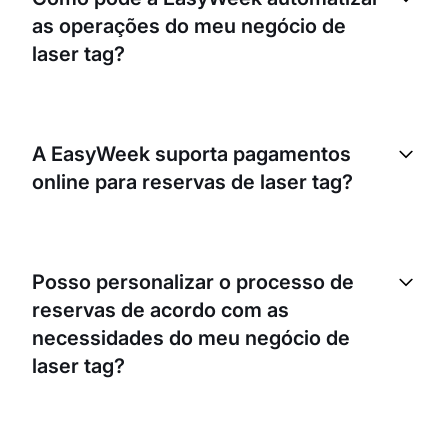
as operações do meu negócio de
laser tag?
A EasyWeek oferece uma solução completa para
as operações do seu negócio. Automatiza o
A EasyWeek suporta pagamentos
processo de reservas, reduz tarefas
online para reservas de laser tag?
administrativas e permite-lhe concentrar-se em
proporcionar uma excelente experiência de laser
tag aos seus clientes.
Sem dúvida! A EasyWeek suporta vários métodos
de pagamento online, tornando conveniente para
Posso personalizar o processo de
os seus clientes fazerem a reserva e o pagamento
reservas de acordo com as
ao mesmo tempo. Também garante um processo
de transação seguro.
necessidades do meu negócio de
laser tag?
Claro! A EasyWeek foi concebida para ser flexível