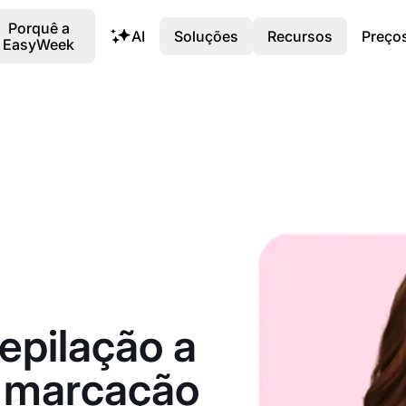
Porquê a
AI
Soluções
Recursos
Preço
EasyWeek
epilação a
m marcação