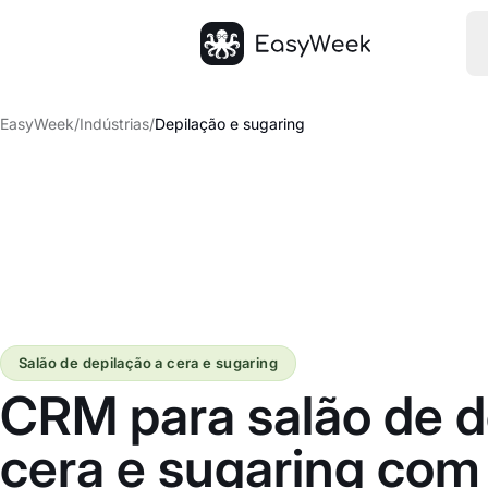
Página inicial
EasyWeek
/
Indústrias
/
Depilação e sugaring
Salão de depilação a cera e sugaring
CRM para salão de d
cera e sugaring co