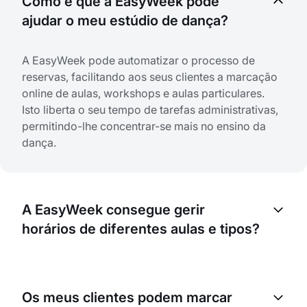
Como é que a EasyWeek pode
ajudar o meu estúdio de dança?
A EasyWeek pode automatizar o processo de
reservas, facilitando aos seus clientes a marcação
online de aulas, workshops e aulas particulares.
Isto liberta o seu tempo de tarefas administrativas,
permitindo-lhe concentrar-se mais no ensino da
dança.
A EasyWeek consegue gerir
horários de diferentes aulas e tipos?
Sim, a EasyWeek foi concebida para trabalhar com
vários tipos de serviços, horários e formatos. Quer
Os meus clientes podem marcar
ofereça diferentes estilos de aulas de dança, quer