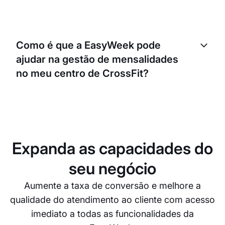
Sim, a EasyWeek permite personalizar o processo
de reservas de acordo com as necessidades do
Como é que a EasyWeek pode
seu negócio. Pode definir regras de reserva,
ajudar na gestão de mensalidades
horários de funcionamento e também personalizar
o aspeto da sua página de reservas para
no meu centro de CrossFit?
corresponder à sua marca.
A EasyWeek inclui uma funcionalidade para gerir
mensalidades. Isto permite acompanhar e gerir
facilmente todas as adesões, configurar
pagamentos recorrentes e enviar automaticamente
Expanda as capacidades do
lembretes de renovação. Pode poupar tempo e
ajudar a manter uma receita estável.
seu negócio
Aumente a taxa de conversão e melhore a
qualidade do atendimento ao cliente com acesso
imediato a todas as funcionalidades da