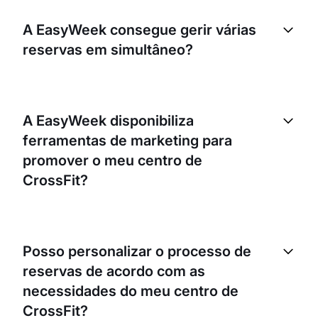
A EasyWeek consegue gerir várias
reservas em simultâneo?
Sim, a EasyWeek consegue gerir várias reservas
em simultâneo. O sistema foi concebido para
A EasyWeek disponibiliza
administrar vários horários, permitindo reservas ao
ferramentas de marketing para
mesmo tempo. Isto é especialmente útil para
centros de CrossFit, onde aulas de grupo e treinos
promover o meu centro de
individuais decorrem frequentemente em paralelo.
CrossFit?
Sim, a EasyWeek disponibiliza várias ferramentas
de marketing que podem ajudar a promover o seu
Posso personalizar o processo de
centro de CrossFit. Incluem otimização SEO,
reservas de acordo com as
integração com redes sociais e funcionalidades de
email marketing. Pode chegar facilmente ao seu
necessidades do meu centro de
público-alvo e manter o interesse na sua marca.
CrossFit?