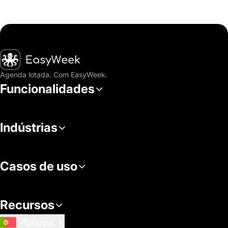
Página inicial
Agenda lotada. Com EasyWeek.
Funcionalidades
Indústrias
Casos de uso
Recursos
Portugal