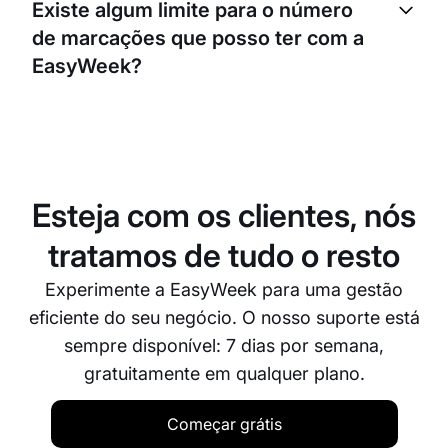
Existe algum limite para o número
marcações aos seus clientes, a gestão do seu
de marcações que posso ter com a
calendário e o processamento de pagamentos. Isto
permite-lhe concentrar-se mais nas suas sessões
EasyWeek?
de treino e menos em tarefas administrativas.
Não, não há limites para o número de marcações
com a EasyWeek. A plataforma foi concebida para
crescer com o seu negócio, quer seja um personal
trainer independente, quer faça a gestão de um
Esteja com os clientes, nós
grande ginásio.
tratamos de tudo o resto
Experimente a EasyWeek para uma gestão
eficiente do seu negócio. O nosso suporte está
sempre disponível: 7 dias por semana,
gratuitamente em qualquer plano.
Começar grátis