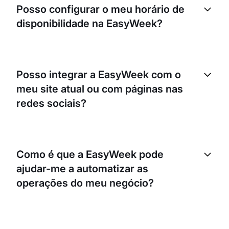
Posso configurar o meu horário de
disponibilidade na EasyWeek?
Sim, a EasyWeek permite-lhe definir o seu próprio
horário de disponibilidade, garantindo que os
Posso integrar a EasyWeek com o
clientes só podem fazer marcações durante o seu
meu site atual ou com páginas nas
horário de trabalho. Também pode bloquear tempo
para pausas ou outros compromissos.
redes sociais?
Sem dúvida. A EasyWeek pode ser facilmente
integrada no seu site atual ou nas suas páginas nas
Como é que a EasyWeek pode
redes sociais, permitindo que os clientes façam
ajudar-me a automatizar as
marcações diretamente a partir daí.
operações do meu negócio?
A EasyWeek pode automatizar vários aspetos do
seu negócio, como o envio de lembretes de