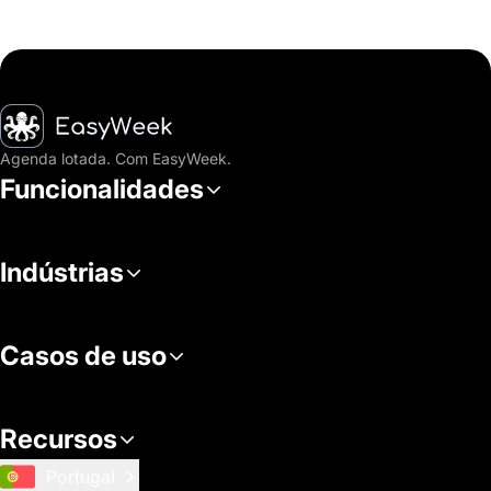
Página inicial
Agenda lotada. Com EasyWeek.
Funcionalidades
Indústrias
Casos de uso
Recursos
Portugal