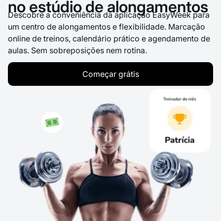
no estúdio de alongamentos
Descobre a conveniência da aplicação EasyWeek para
um centro de alongamentos e flexibilidade. Marcação
online de treinos, calendário prático e agendamento de
aulas. Sem sobreposições nem rotina.
Começar grátis