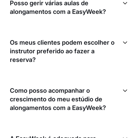
Posso gerir várias aulas de
alongamentos com a EasyWeek?
Sim, a EasyWeek permite-te gerir várias aulas,
sessões e até diferentes tipos de serviços. Podes
Os meus clientes podem escolher o
definir horários diferentes, atribuir colaboradores e
instrutor preferido ao fazer a
limitar o número de participantes por aula.
reserva?
Sem dúvida. A EasyWeek permite que os teus
clientes escolham o instrutor preferido no
Como posso acompanhar o
momento da reserva. Esta funcionalidade pode
crescimento do meu estúdio de
ajudar a aumentar a satisfação e a fidelização dos
clientes.
alongamentos com a EasyWeek?
A EasyWeek disponibiliza análises e relatórios de
negócio que te permitem acompanhar o