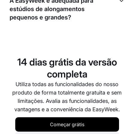
A EasyWeek é adequada para
crescimento, observar tendências e tomar decisões
estúdios de alongamentos
baseadas em dados para melhorar o teu negócio.
pequenos e grandes?
Sim, a EasyWeek foi concebida para responder às
necessidades de negócios de qualquer dimensão.
Quer sejas o único instrutor, quer geres vários
estúdios, a EasyWeek pode ser configurada para
14 dias grátis da versão
corresponder às tuas necessidades específicas e
ajudar o teu negócio a funcionar de forma mais
completa
eficiente.
Utiliza todas as funcionalidades do nosso
produto de forma totalmente gratuita e sem
limitações. Avalia as funcionalidades, as
vantagens e a conveniência da EasyWeek.
Começar grátis