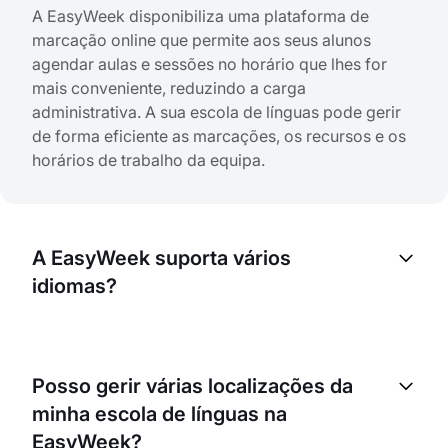
A EasyWeek disponibiliza uma plataforma de
marcação online que permite aos seus alunos
agendar aulas e sessões no horário que lhes for
mais conveniente, reduzindo a carga
administrativa. A sua escola de línguas pode gerir
de forma eficiente as marcações, os recursos e os
horários de trabalho da equipa.
A EasyWeek suporta vários
idiomas?
Sem dúvida! A EasyWeek suporta vários idiomas, o
que facilita a navegação no sistema para alunos de
Posso gerir várias localizações da
diferentes contextos linguísticos.
minha escola de línguas na
EasyWeek?