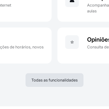
👤
nternet
Acompanham
aulas
Opiniõe
⭐
ações de horários, novos
Consulta de
Todas as funcionalidades