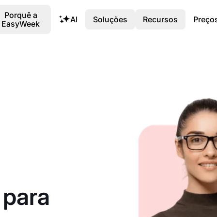
Porquê a
AI
Soluções
Recursos
Preço
EasyWeek
 para