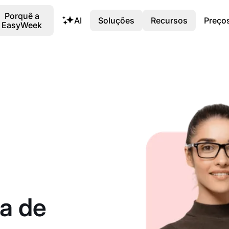
Porquê a
AI
Soluções
Recursos
Preço
EasyWeek
a de