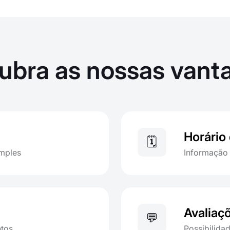
ubra as nossas vant
Horário
🗓️
imples
Informação 
Avaliaç
💬
ntos
Possibilidad