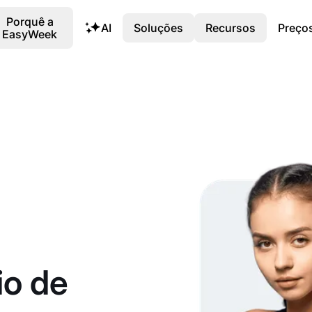
Porquê a
AI
Soluções
Recursos
Preço
EasyWeek
io de