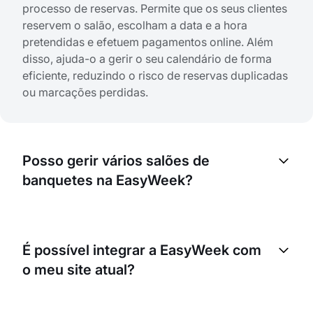
processo de reservas. Permite que os seus clientes
reservem o salão, escolham a data e a hora
pretendidas e efetuem pagamentos online. Além
disso, ajuda-o a gerir o seu calendário de forma
eficiente, reduzindo o risco de reservas duplicadas
ou marcações perdidas.
Posso gerir vários salões de
banquetes na EasyWeek?
Sim, a EasyWeek permite-lhe gerir vários locais a
partir de um único painel de controlo. Isto é
É possível integrar a EasyWeek com
especialmente útil se o seu negócio operar em
o meu site atual?
diferentes localizações.
Sim, a EasyWeek disponibiliza um widget simples