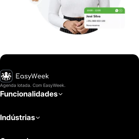
Página inicial
Agenda lotada. Com EasyWeek.
Funcionalidades
Indústrias