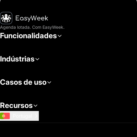
Página inicial
Agenda lotada. Com EasyWeek.
Funcionalidades
Indústrias
Casos de uso
Recursos
Portugal