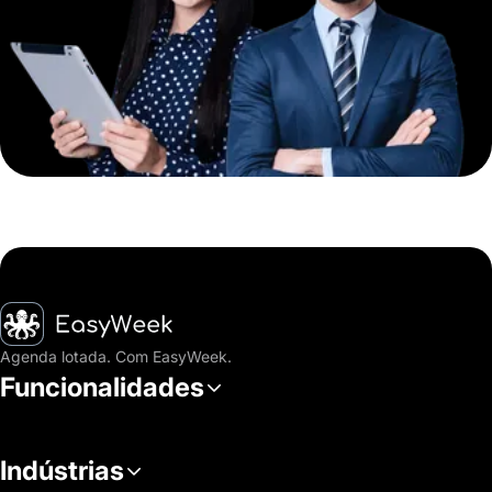
Página inicial
Agenda lotada. Com EasyWeek.
Funcionalidades
Indústrias