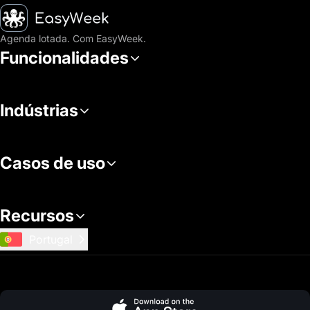
Página inicial
Agenda lotada. Com EasyWeek.
Funcionalidades
Indústrias
Casos de uso
Recursos
Portugal