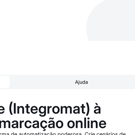
Ajuda
 (Integromat) à
 marcação online
orma de automatização poderosa. Crie cenários de