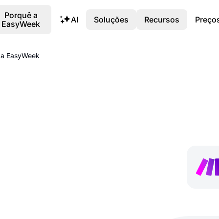
Porquê a
AI
Soluções
Recursos
Preço
EasyWeek
m a EasyWeek