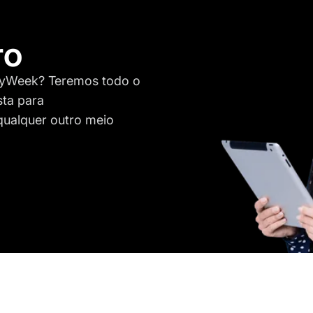
ro
syWeek? Teremos todo o
sta para
qualquer outro meio