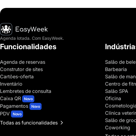
Página inicial
Agenda lotada. Com EasyWeek.
Funcionalidades
Indústria
Agenda de reservas
Salão de bel
Construtor de sites
Barbearia
Cartões-oferta
Salão de man
Inventário
Centro de fit
Lembretes de consulta
Salão SPA
Caixa QR
Oficina
Novo
Cosmetologi
Pagamentos
Novo
Clínica veteri
PDV
Novo
Salão de gro
Todas as funcionalidades
Coworking