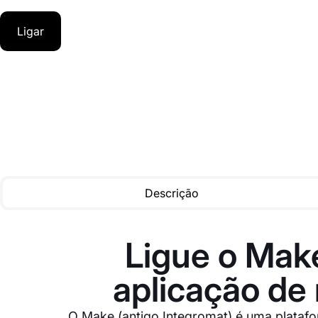
Ligar
Descrição
Ligue o Make
aplicação de
O Make (antigo Integromat) é uma plataf