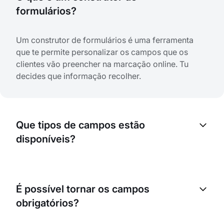
formulários?
Um construtor de formulários é uma ferramenta
que te permite personalizar os campos que os
clientes vão preencher na marcação online. Tu
decides que informação recolher.
Que tipos de campos estão
disponíveis?
Estão disponíveis vários tipos de campos: campos
de texto, listas suspensas, caixas de verificação,
É possível tornar os campos
botões de opção, campos de data e hora, números
obrigatórios?
de telefone e endereços de e-mail.