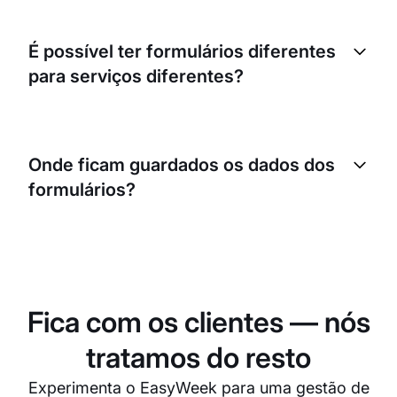
Sim, em cada campo podes definir se é
obrigatório. O cliente não conseguirá concluir a
É possível ter formulários diferentes
marcação sem preencher os campos obrigatórios.
para serviços diferentes?
Sim, podes configurar formulários únicos para
cada serviço ou categoria de serviços, recolhendo
Onde ficam guardados os dados dos
exatamente a informação necessária para um
formulários?
serviço específico.
Todos os dados dos formulários de marcação são
guardados automaticamente no perfil do cliente e
nos detalhes da reserva. Podes sempre consultar
esta informação no sistema.
Fica com os clientes — nós
tratamos do resto
Experimenta o EasyWeek para uma gestão de