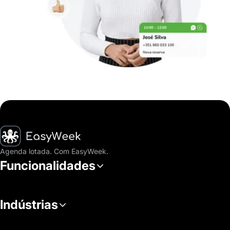
Página inicial
Agenda lotada. Com EasyWeek.
Funcionalidades
Indústrias