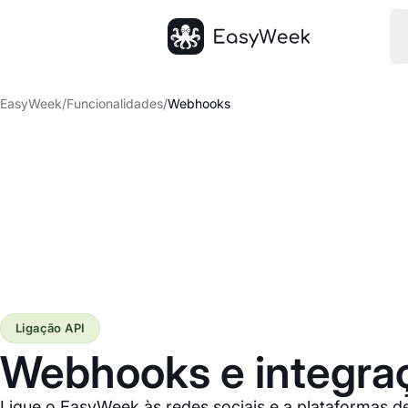
Página inicial
EasyWeek
/
Funcionalidades
/
Webhooks
Ligação API
Webhooks e integra
Ligue o EasyWeek às redes sociais e a plataformas 