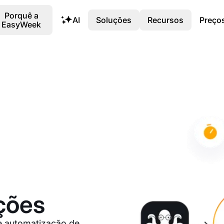
Porquê a
AI
Soluções
Recursos
Preço
EasyWeek
ções
de automatização de