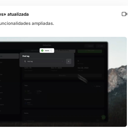
es» atualizada
uncionalidades ampliadas.