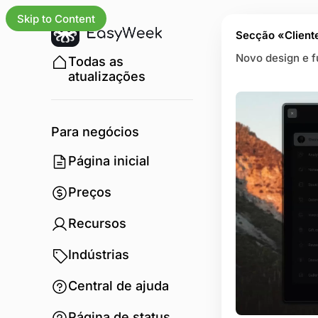
Skip to Content
Secção «Client
Novo design e f
Todas as
atualizações
Para negócios
Página inicial
Preços
Recursos
Indústrias
Central de ajuda
Página de status