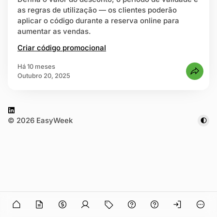
as regras de utilização — os clientes poderão
aplicar o código durante a reserva online para
strar-se
aumentar as vendas.
Criar código promocional
há 10 meses
Outubro 20, 2025
L
© 2026 EasyWeek
i
n
k
e
d
I
n
n in
O