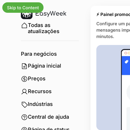
Skip to Content
⚡ Painel promoc
Configure um p
Todas as
mensagens impor
atualizações
minutos.
Para negócios
Página inicial
Preços
Recursos
Indústrias
Central de ajuda
Página de status