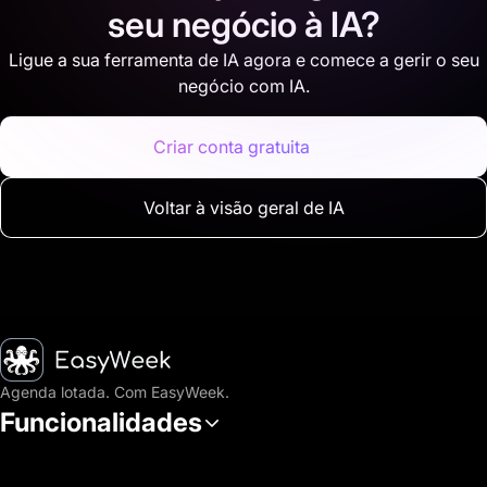
seu negócio à IA?
para consumidores.
Ligue a sua ferramenta de IA agora e comece a gerir o seu
negócio com IA.
Criar conta gratuita
Voltar à visão geral de IA
Página inicial
Agenda lotada. Com EasyWeek.
Funcionalidades