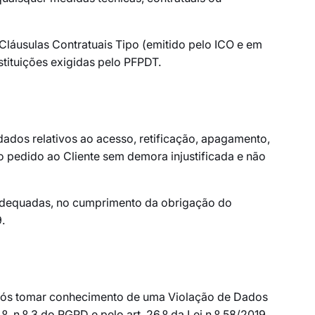
Cláusulas Contratuais Tipo (emitido pelo ICO e em
stituições exigidas pelo PFPDT.
 dados relativos ao acesso, retificação, apagamento,
o pedido ao Cliente sem demora injustificada e não
s adequadas, no cumprimento da obrigação do
.
 após tomar conhecimento de uma Violação de Dados
º, n.º 3 do RGPD e pelo art. 26.º da Lei n.º 58/2019,