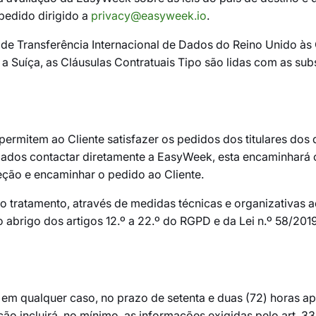
pedido dirigido a
privacy@easyweek.io
.
 de Transferência Internacional de Dados do Reino Unido às 
a Suíça, as Cláusulas Contratuais Tipo são lidas com as sub
 permitem ao Cliente satisfazer os pedidos dos titulares dos
 dados contactar diretamente a EasyWeek, esta encaminhará 
ceção e encaminhar o pedido ao Cliente.
 do tratamento, através de medidas técnicas e organizativa
 abrigo dos artigos 12.º a 22.º do RGPD e da Lei n.º 58/2019
e, em qualquer caso, no prazo de setenta e duas (72) horas
ão incluirá, no mínimo, as informações exigidas pelo art. 33.