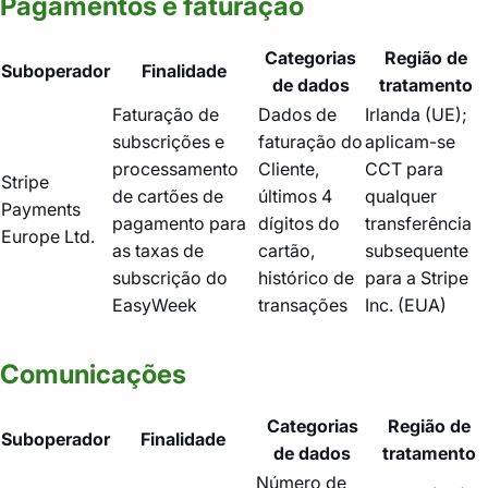
Pagamentos e faturação
Categorias
Região de
Suboperador
Finalidade
de dados
tratamento
Faturação de
Dados de
Irlanda (UE);
subscrições e
faturação do
aplicam-se
processamento
Cliente,
CCT para
Stripe
de cartões de
últimos 4
qualquer
Payments
pagamento para
dígitos do
transferência
Europe Ltd.
as taxas de
cartão,
subsequente
subscrição do
histórico de
para a Stripe
EasyWeek
transações
Inc. (EUA)
Comunicações
Categorias
Região de
Suboperador
Finalidade
de dados
tratamento
Número de