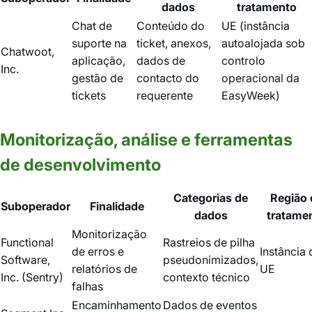
dados
tratamento
Chat de
Conteúdo do
UE (instância
suporte na
ticket, anexos,
autoalojada sob
Chatwoot,
aplicação,
dados de
controlo
Inc.
gestão de
contacto do
operacional da
tickets
requerente
EasyWeek)
Monitorização, análise e ferramentas
de desenvolvimento
Categorias de
Região 
Suboperador
Finalidade
dados
tratame
Monitorização
Functional
Rastreios de pilha
de erros e
Instância 
Software,
pseudonimizados,
relatórios de
UE
Inc. (Sentry)
contexto técnico
falhas
Encaminhamento
Dados de eventos