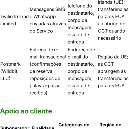
Irlanda (UE);
telefone do
Mensagens SMS
transferências
destinatário,
Twilio Ireland
e WhatsApp
para os EUA
corpo da
Limited
enviadas através
ao abrigo de
mensagem,
do Serviço
CCT quando
estado de
necessário
entrega
Entrega de e-
Endereço de
mail transacional
e-mail do
Região da UE;
Postmark
(confirmações
destinatário,
as CCT
(Wildbit,
de reserva,
corpo da
abrangem as
LLC)
reposições de
mensagem,
transferências
palavra-passe,
estado de
para os EUA
recibos)
entrega
Apoio ao cliente
Categorias de
Região de
Suboperador
Finalidade