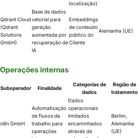
localização)
Base de dados
Qdrant Cloud
vetorial para
Embeddings
(Qdrant
geração
de conteúdo
Alemanha (UE)
Solutions
aumentada por
público do
GmbH)
recuperação de
Cliente
IA
Operações internas
Categorias de
Região de
Suboperador
Finalidade
dados
tratamento
Dados
Automatização
operacionais
de fluxos de
limitados
Berlim,
n8n GmbH
trabalho para
encaminhados
Alemanha
operações
através de
(UE)