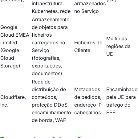
infraestrutura
armazenados
Kubernetes, rede
no Serviço
Armazenamento
Google
de objetos para
Cloud EMEA
ficheiros
Múltiplas
Limited
carregados no
Ficheiros do
regiões da
(Google
Serviço
Cliente
UE
Cloud
(fotografias,
Storage)
exportações,
documentos)
Rede de
distribuição de
Metadados
Encaminhado
Cloudflare,
conteúdos,
de pedidos,
pela UE para
Inc.
proteção DDoS,
endereço IP,
tráfego do
encaminhamento
cabeçalhos
EEE
de borda, WAF