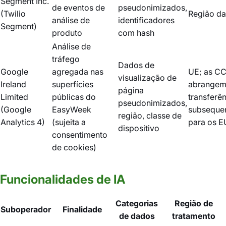
Segment Inc.
de eventos de
pseudonimizados,
(Twilio
Região d
análise de
identificadores
Segment)
produto
com hash
Análise de
tráfego
Dados de
Google
agregada nas
UE; as C
visualização de
Ireland
superfícies
abrangem
página
Limited
públicas do
transferê
pseudonimizados,
(Google
EasyWeek
subseque
região, classe de
Analytics 4)
(sujeita a
para os 
dispositivo
consentimento
de cookies)
Funcionalidades de IA
Categorias
Região de
Suboperador
Finalidade
de dados
tratamento