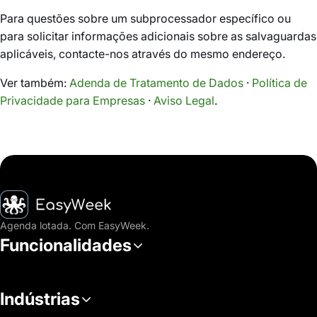
Para questões sobre um subprocessador específico ou
para solicitar informações adicionais sobre as salvaguardas
aplicáveis, contacte-nos através do mesmo endereço.
Ver também:
Adenda de Tratamento de Dados
·
Política de
Privacidade para Empresas
·
Aviso Legal
.
Página inicial
Agenda lotada. Com EasyWeek.
Funcionalidades
Indústrias