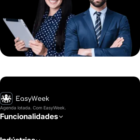
Página inicial
Agenda lotada. Com EasyWeek.
Funcionalidades