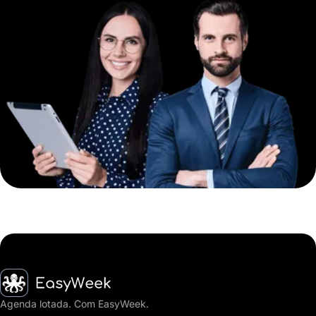
Página inicial
Agenda lotada. Com EasyWeek.