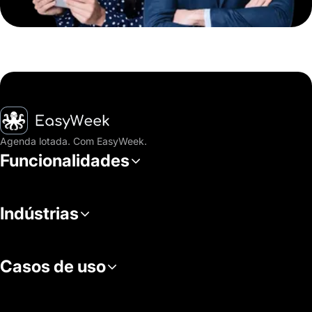
Página inicial
Agenda lotada. Com EasyWeek.
Funcionalidades
Indústrias
Casos de uso