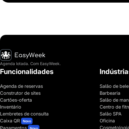
Página inicial
Agenda lotada. Com EasyWeek.
Funcionalidades
Indústria
Agenda de reservas
Salão de bel
Construtor de sites
Barbearia
Cartões-oferta
Salão de man
Inventário
Centro de fit
Lembretes de consulta
Salão SPA
Caixa QR
Oficina
Novo
Cosmetologi
Pagamentos
Novo