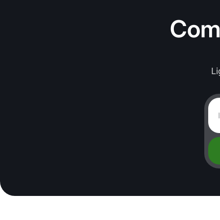
Come
L