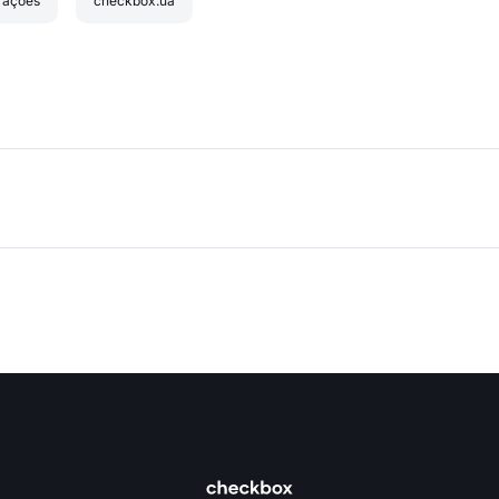
rações
checkbox.ua