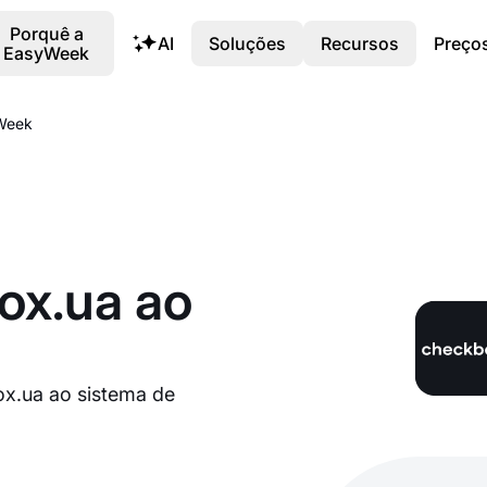
Porquê a
AI
Soluções
Recursos
Preço
EasyWeek
yWeek
ox.ua ao
ox.ua ao sistema de